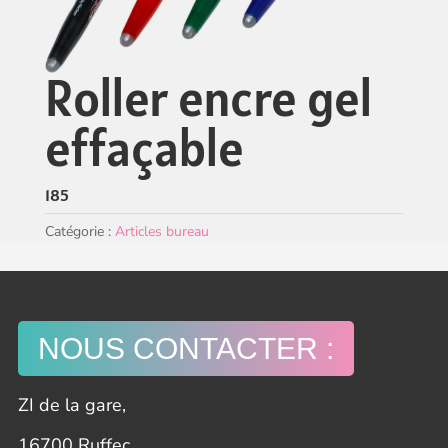
Roller encre gel
effaçable
185
Catégorie :
Articles bureau
NOUS CONTACTER :
ZI de la gare,
16700 Ruffec